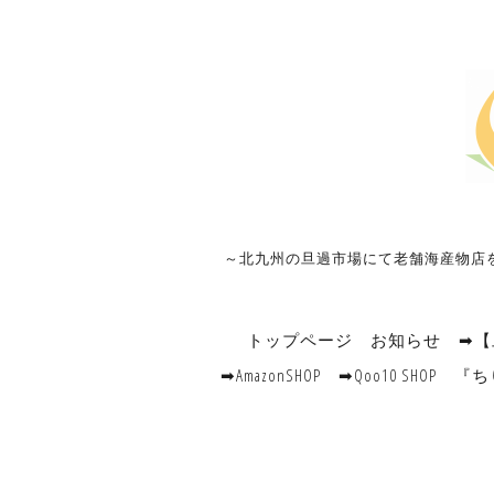
～北九州の旦過市場にて老舗海産物店
トップページ
お知らせ
➡【
➡AmazonSHOP
➡Qoo10 SHOP
『ち