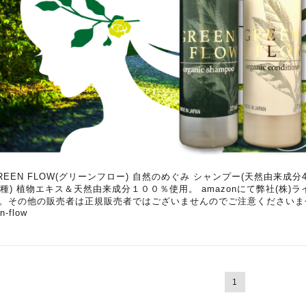
REEN FLOW(グリーンフロー) 自然のめぐみ シャンプー(天然由来成分
0種) 植物エキス＆天然由来成分１００％使用。 amazonにて弊社(株
。その他の販売者は正規販売者ではございませんのでご注意くださいませ。 https://ri
n-flow
1