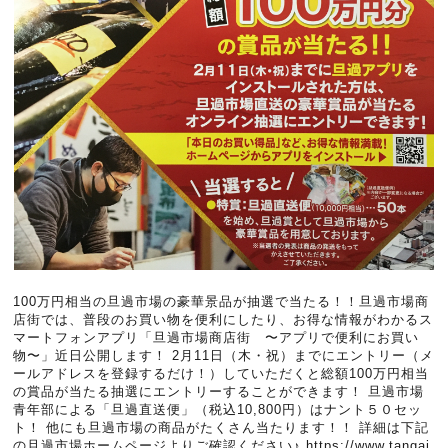
100万円相当の旦過市場の豪華景品が抽選で当たる！！旦過市場商
店街では、普段のお買い物を便利にしたり、お得な情報がわかるス
マートフォンアプリ「旦過市場商店街 〜アプリで便利にお買い
物〜」近日公開します！ 2月11日（木・祝）までにエントリー（メ
ールアドレスを登録するだけ！）していただくと総額100万円相当
の賞品が当たる抽選にエントリーすることができます！ 旦過市場
青年部による「旦過直送便」（税込10,800円）はナント５０セッ
ト！ 他にも旦過市場の商品がたくさん当たります！！ 詳細は下記
の旦過市場ホームページよりご確認ください♪ https://www.tangai